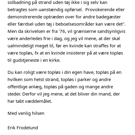
solbadning på strand uden tøj ikke i sig selv kan
betragtes som uanstændig opførsel. Provokerende eller
demonstrerende optræden over for andre badegæster
eller færdsel uden tøj i beboelsesområder kan være det".
Men da skrivelsen er fra '76, vil grænserne sandsynligvis
være anderledes frie i dag, og jeg vil mene, at der skal
ualmindeligt meget til, før en kvinde kan straffes for at
være topløs, fx at en kvinde insisterer på at være topløs
til gudstjeneste i en kirke.
Du kan roligt være topløs i din egen have, topløs på en
hvilken som helst strand, topløs i parker og andre
offentlige anlæg, topløs på gaden og mange andre
steder. Derfor vil jeg mene, at det bliver din mand, der
har tabt væddemålet.
Med venlig hilsen
Erik Frodelund